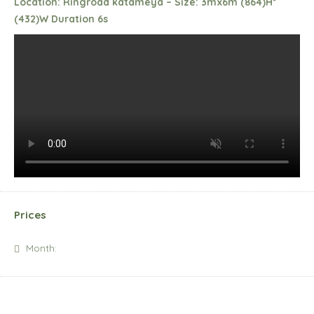
Location: Ringroad katameya – Size: 3mx6m
(864)H*
(432)W Duration 6s
Prices
Month: