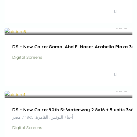
EGP
250,000.00
/month
DS – New Cairo-Gamal Abd El Naser Arabella Plaza 3×6
Digital Screens
EGP
300,000.00
/month
DS – New Cairo-90th St Waterway 2 8×16 + 5 units 3×6
أحياء اللوتس, القاهرة, 11865, مصر
Digital Screens