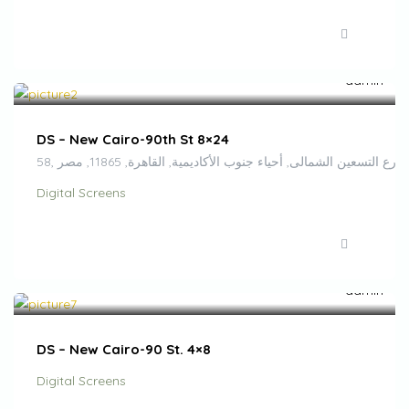
EGP
500,000.00
/month
DS – New Cairo-90th St 8×24
58, ارع التسعين الشمالى, أحياء جنوب الأكاديمية, القاهرة, 11865, مصر
Digital Screens
EGP
100,000.00
/month
FEATURED
DS – New Cairo-90 St. 4×8
Digital Screens