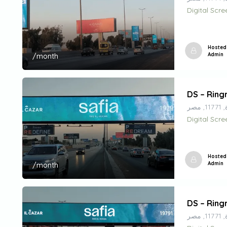
Digital Scre
Hosted
Admin
/month
DS – Ring
صر
Digital Scre
Hosted
Admin
/month
DS – Rin
صر