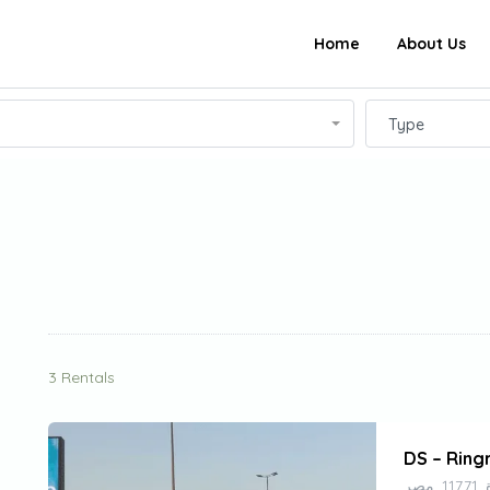
Home
About Us
Type
3 Rentals
DS – Ring
صر